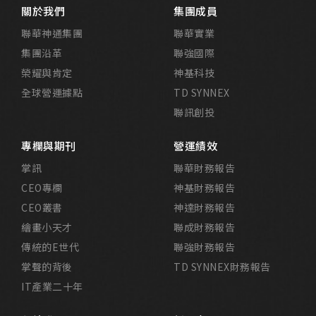
關於我們
集團成員
聯華神通集團
聯華實業
集團沿革
聯強國際
榮耀與肯定
神基科技
全球營運據點
TD SYNNEX
聯訊創投
專欄與期刊
營運績效
掌訊
聯華財務報告
CEO專欄
神基財務報告
CEO叢書
神達財務報告
繪畫小天才
聯成財務報告
傳統的E世代
聯強財務報告
掌聲的背後
TD SYNNEX財務報告
IT產業二十年