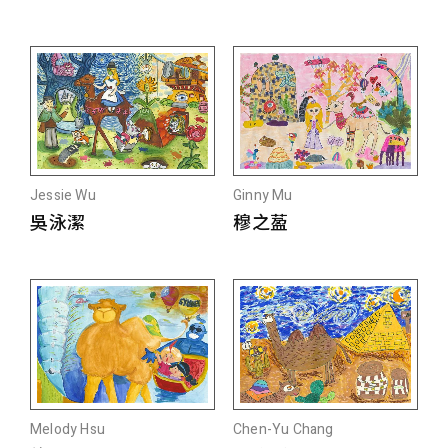
Jessie Wu
Ginny Mu
吳泳潔
穆之萾
Melody Hsu
Chen-Yu Chang