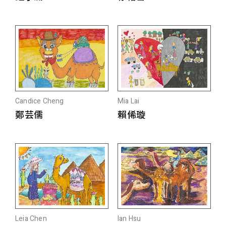
Candice Cheng
Mia Lai
鄭芸儒
賴俙璇
Leia Chen
Ian Hsu