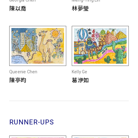
Georgia Chen
Meng-Ying Lin
陳以喬
林夢瑩
Queenie Chen
Kelly Ge
陳亭昀
葛洢如
RUNNER-UPS