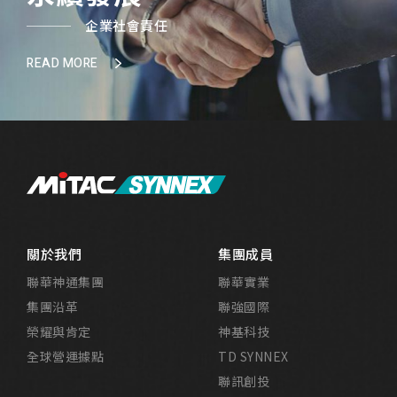
企業社會責任
READ MORE
關於我們
集團成員
聯華神通集團
聯華實業
集團沿革
聯強國際
榮耀與肯定
神基科技
全球營運據點
TD SYNNEX
聯訊創投