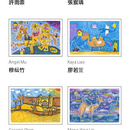
許雨霏
張宸瑀
Angel Mu
Kaya Liao
穆紜竹
廖若荁