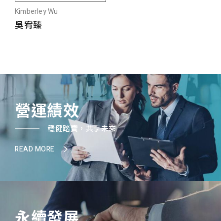
Kimberley Wu
吳宥臻
營運績效
穩健踏實，共享未來
READ MORE
永續發展