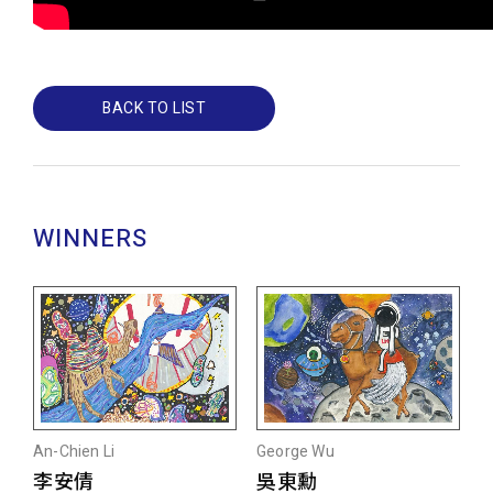
BACK TO LIST
WINNERS
An-Chien Li
George Wu
李安倩
吳東勳