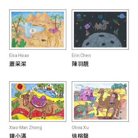
Elsa Hsiao
Erin Chen
蕭采潔
陳羽靚
Xiao-Man Zhong
Olivia Xu
鐘小滿
徐榕罄