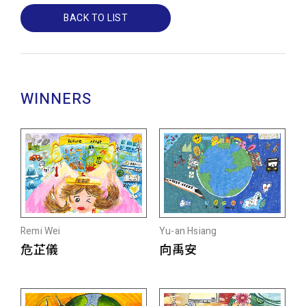
BACK TO LIST
WINNERS
Remi Wei
Yu-an Hsiang
危芷儀
向禹安