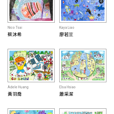
Nico Tsai
Kaya Liao
蔡沐希
廖若荁
Adele Huang
Elsa Hsiao
黃羽喬
蕭采潔