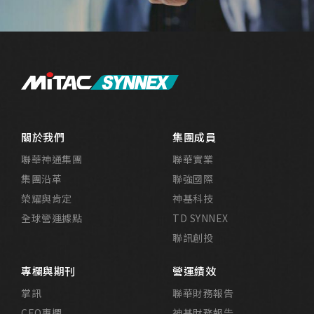
關於我們
集團成員
聯華神通集團
聯華實業
集團沿革
聯強國際
榮耀與肯定
神基科技
全球營運據點
TD SYNNEX
聯訊創投
專欄與期刊
營運績效
掌訊
聯華財務報告
CEO專欄
神基財務報告